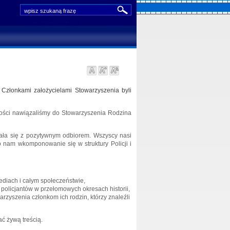
u
artykuły
zdjęcia i inne pliki
video i audio
»
wyszukiwarka zaawansowana
 Członkami założycielami Stowarzyszenia byli
ności nawiązaliśmy do Stowarzyszenia Rodzina
kała się z pozytywnym odbiorem. Wszyscy nasi
o nam wkomponowanie się w struktury Policji i
ediach i całym społeczeństwie,
policjantów w przełomowych okresach historii,
rzyszenia członkom ich rodzin, którzy znaleźli
ć żywą treścią.