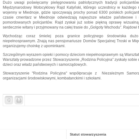
Dużo uwagi poświęcamy pielęgnowaniu patriotycznych tradycji policjantó
Międzynarodowy Motocyklowy Rajd Katyński, którego uczestnicy w każdego 
wojenny w Miednoje, gdzie spoczywają prochy ponad 6300 polskich policjan
czasie cmentarz w Miednoje odwiedzają najwyższe władze państwowe i r
pomordowanych policjantów. Rajd zyskał już sobie piękną oprawę wizualną 
serdecznie witany i przyjmowany na całej trasie do „Golgoty Wschodu”. Rajdowi t
Wychodząc coraz śmielej poza granice policyjnego środowiska duż
niepełnosprawnym. Znają nas pensjonariusze Domów Specjalnej Troski w Międz
organizujemy choinkę z upominkami.
Szczególnym wyrazem opieki i pomocy dzieciom niepełnosprawnym są Warsztaty 
Warsztaty prowadzone przez Stowarzyszenie „Rodzina Policyjna” zyskały sobie
dzieci oraz władz państwowych i samorządowych.
Stowarzyszenie "Rodzina Policyjna" współpracuje z Niezależnym Samo
organizacjami środowiskowymi, kombatanckimi i szkołami.
Statut stowarzyszenia