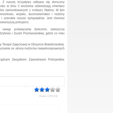
w. Z naszej inicjatywy odbywa się doroczny
roku w dniu 2 września odwiedzają cmentarz
tów zamordowanych z rozkazu Stalina. W tym
esortowe, wojsko, duchowieństwo i rodziny
i szerokie rzesze sympatyków. Jest również
owarzyszą policjanci.
o uwagi poświęcamy dzieciom, zwłaszcza
ylesiu i Zuzeli Prymasowskiej, gdzie co roku
Terapii Zajęciowej w Olszynce Białobrzeskiej.
 uznanie ze strony rodziców niepełnosprawnych
rządnym Związkiem Zawodowym Policjantów,
Ocena: 2.9/5 (13)