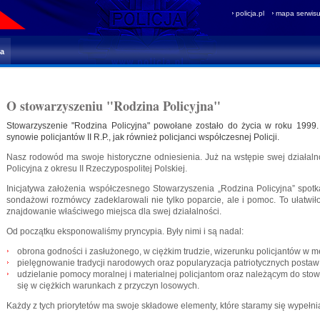
policja.pl
mapa serwis
na
O stowarzyszeniu "Rodzina Policyjna"
Stowarzyszenie "Rodzina Policyjna" powołane zostało do życia w roku 1999.
synowie policjantów II R.P., jak również policjanci współczesnej Policji.
Nasz rodowód ma swoje historyczne odniesienia. Już na wstępie swej działal
Policyjna z okresu II Rzeczypospolitej Polskiej.
Inicjatywa założenia współczesnego Stowarzyszenia „Rodzina Policyjna” spot
sondażowi rozmówcy zadeklarowali nie tylko poparcie, ale i pomoc. To ułatwił
znajdowanie właściwego miejsca dla swej działalności.
Od początku eksponowaliśmy pryncypia. Były nimi i są nadal:
obrona godności i zasłużonego, w ciężkim trudzie, wizerunku policjantów w m
pielęgnowanie tradycji narodowych oraz popularyzacja patriotycznych postaw 
udzielanie pomocy moralnej i materialnej policjantom oraz należącym do stowa
się w ciężkich warunkach z przyczyn losowych.
Każdy z tych priorytetów ma swoje składowe elementy, które staramy się wypełnia